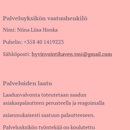
Palveluyksikön vastuuhenkilö
Nimi: Niina Liisa Honka
Puhelin: +358 40 1419223
Sähköposti:
hyvinvointihaven.tmi@gmail.com
Palveluiden laatu
Laadunvalvonta toteutetaan saadun
asiakaspalautteen perusteella ja reagoimalla
asianmukaisesti saatuun palautteeseen.
Palveluyksikön työntekijä on koulutettu