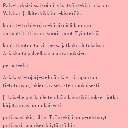
Palveluyksikössä toimii yksi työntekijä, joka on
Valviran Julkiterhikkiin rekisteröity
koulutettu hieroja sekä aikuisliikunnan
ammattitutkinnon suorittanut. Työntekijä
kouluttautuu tarvittaessa jatkokoulutuksissa.
Asiakkaita palvellaan ajanvarauksien
perusteella.
Asiakastietojärjestelmän käyttö tapahtuu
tietoturvan, lakien ja asetusten mukaisesti.
Jokaiselle potilaalle tehdään käyntikirjaukset, jotka
kirjataan asianmukaisesti
potilasasiakirjoihin. Työntekijä on perehtynyt
potilaskirjaamisen käytäntöihin.