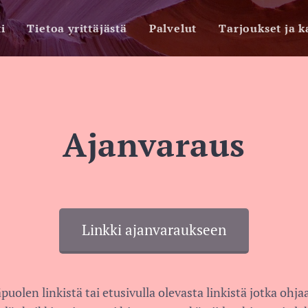
i
Tietoa yrittäjästä
Palvelut
Tarjoukset ja 
Ajanvaraus
Linkki ajanvaraukseen
puolen linkistä tai etusivulla olevasta linkistä jotka ohj