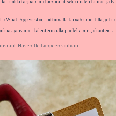
ydät kaikki tarjoamani hieronnat sekä niiden hinnat ja ly
la WhatsApp viestiä, soittamalla tai sähköpostilla, jotka 
aikaa ajanvarauskalenterin ulkopuolelta mm, akuuteissa 
invointiHavenille Lappeenrantaan!